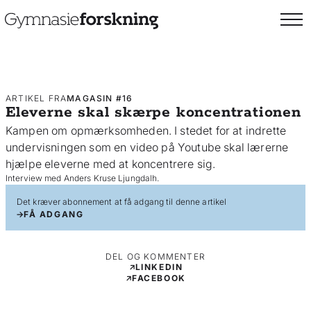
ARTIKEL FRA
MAGASIN #16
Eleverne skal skærpe koncentrationen
Kampen om opmærksomheden. I stedet for at indrette
undervisningen som en video på Youtube skal lærerne
hjælpe eleverne med at koncentrere sig.
Interview med Anders Kruse Ljungdalh.
Det kræver abonnement at få adgang til denne artikel
FÅ ADGANG
DEL OG KOMMENTER
LINKEDIN
FACEBOOK