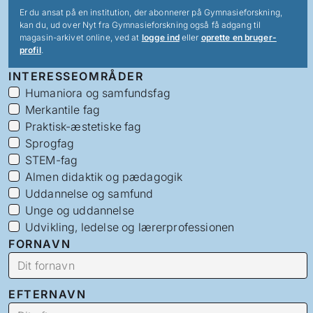
Er du ansat på en institution, der abonnerer på Gymnasieforskning,
kan du, ud over Nyt fra Gymnasieforskning også få adgang til
magasin-arkivet online, ved at
logge ind
eller
oprette en bruger-
profil
.
INTERESSEOMRÅDER
Humaniora og samfundsfag
Merkantile fag
Praktisk-æstetiske fag
Sprogfag
STEM-fag
Almen didaktik og pædagogik
Uddannelse og samfund
Unge og uddannelse
Udvikling, ledelse og lærerprofessionen
FORNAVN
EFTERNAVN