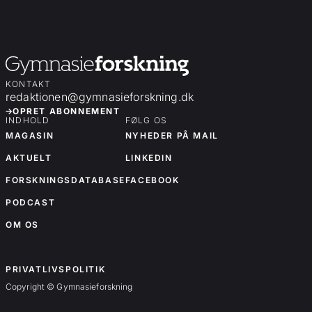
KONTAKT
redaktionen@gymnasieforskning.dk
OPRET ABONNEMENT
INDHOLD
FØLG OS
MAGASIN
NYHEDER PÅ MAIL
AKTUELT
LINKEDIN
FORSKNINGSDATABASE
FACEBOOK
PODCAST
OM OS
OM OS
PRIVATLIVSPOLITIK
Copyright © Gymnasieforskning
Forskningsartikler