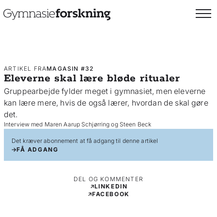
ARTIKEL FRA
MAGASIN #32
Eleverne skal lære bløde ritualer
Gruppearbejde fylder meget i gymnasiet, men eleverne
kan lære mere, hvis de også lærer, hvordan de skal gøre
det.
Interview med Maren Aarup Schjørring og Steen Beck
Det kræver abonnement at få adgang til denne artikel
FÅ ADGANG
DEL OG KOMMENTER
LINKEDIN
FACEBOOK