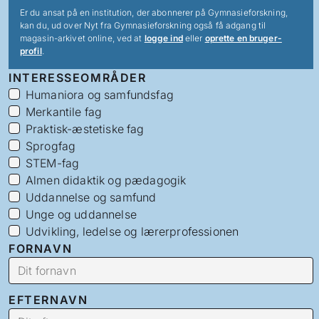
Er du ansat på en institution, der abonnerer på Gymnasieforskning,
kan du, ud over Nyt fra Gymnasieforskning også få adgang til
magasin-arkivet online, ved at
logge ind
eller
oprette en bruger-
profil
.
INTERESSEOMRÅDER
Humaniora og samfundsfag
Merkantile fag
Praktisk-æstetiske fag
Sprogfag
STEM-fag
Almen didaktik og pædagogik
Uddannelse og samfund
Unge og uddannelse
Udvikling, ledelse og lærerprofessionen
FORNAVN
EFTERNAVN