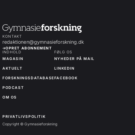
KONTAKT
redaktionen@gymnasieforskning.dk
OPRET ABONNEMENT
INDHOLD
FØLG OS
MAGASIN
NYHEDER PÅ MAIL
AKTUELT
LINKEDIN
FORSKNINGSDATABASE
FACEBOOK
PODCAST
OM OS
OM OS
PRIVATLIVSPOLITIK
Copyright © Gymnasieforskning
Forskningsartikler