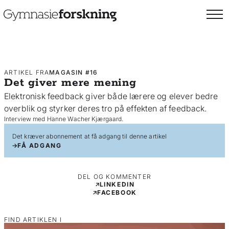
ARTIKEL FRA
MAGASIN #16
Det giver mere mening
Elektronisk feedback giver både lærere og elever bedre
overblik og styrker deres tro på effekten af feedback.
Interview med Hanne Wacher Kjærgaard.
Det kræver abonnement at få adgang til denne artikel
FÅ ADGANG
DEL OG KOMMENTER
LINKEDIN
FACEBOOK
FIND ARTIKLEN I