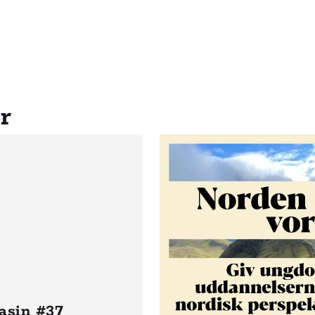
r
asin #37