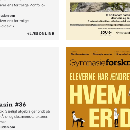
iver ens fortrolige Portfolio-
suden om
iver ens fortrolige

o-didaktik
LÆS
ONLINE
asin #36
k: Særligt algebra gør ondt på
 Års- og eksamenskarakterer:
rskel
suden om