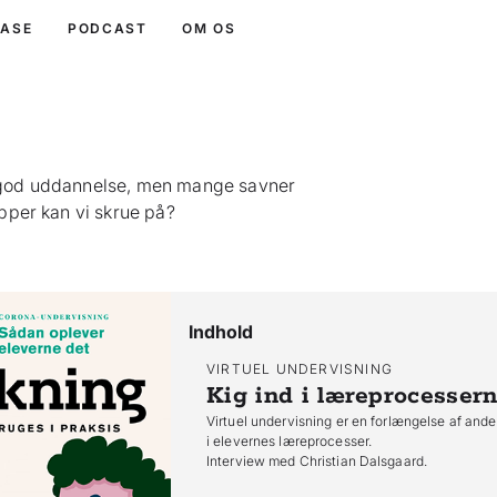
BASE
PODCAST
OM OS
n god uddannelse, men mange savner
pper kan vi skrue på?
Indhold
VIRTUEL UNDERVISNING
Kig ind i læreprocesser
Virtuel undervisning er en forlængelse af ande
i elevernes læreprocesser.
Interview med Christian Dalsgaard.