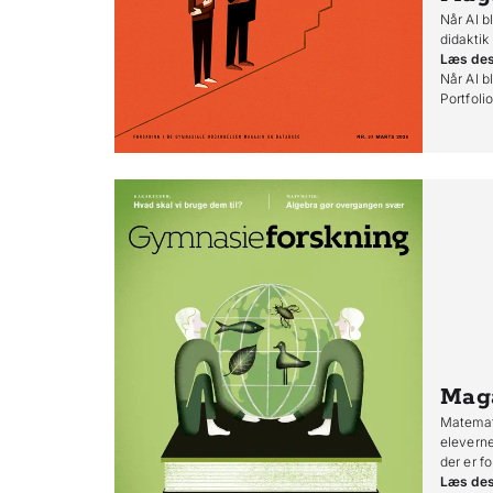
Når AI bl
didaktik
Læs de
Når AI bl
Portfoli
Mag
Matemati
eleverne
der er fo
Læs de