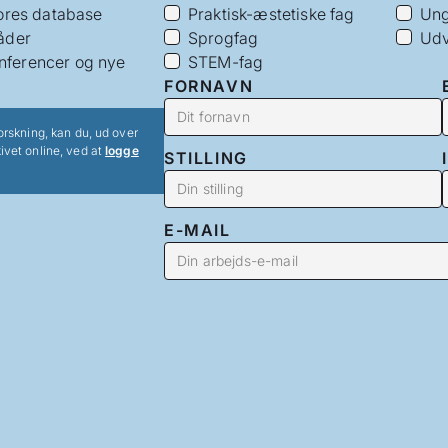
vores database
Praktisk-æstetiske fag
Ung
åder
Sprogfag
Udv
nferencer og nye
STEM-fag
FORNAVN
orskning, kan du, ud over
ivet online, ved at
logge
STILLING
E-MAIL