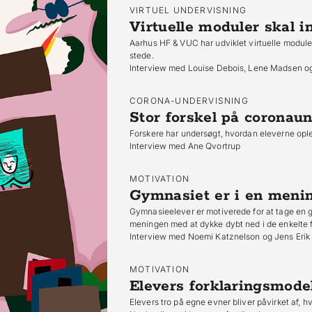
VIRTUEL UNDERVISNING
Virtuelle moduler skal i
Aarhus HF & VUC har udviklet virtuelle module
stede.
Interview med Louise Debois, Lene Madsen og
CORONA-UNDERVISNING
Stor forskel på coronau
Forskere har undersøgt, hvordan eleverne ople
Interview med Ane Qvortrup
MOTIVATION
Gymnasiet er i en meni
Gymnasieelever er motiverede for at tage en
meningen med at dykke dybt ned i de enkelte 
Interview med Noemi Katznelson og Jens Erik 
MOTIVATION
Elevers forklaringsmodel
Elevers tro på egne evner bliver påvirket af, h