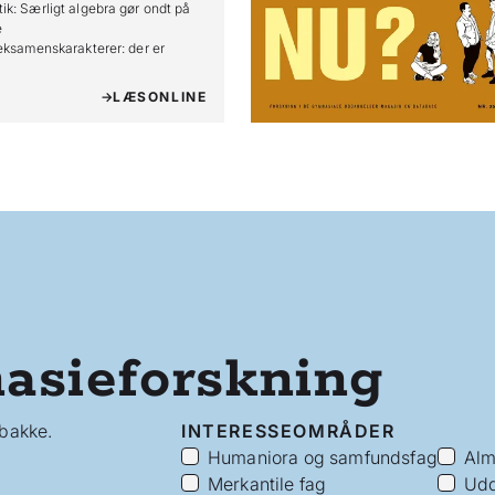
k: Særligt algebra gør ondt på 


eksamenskarakterer: der er 
LÆS
ONLINE
asieforskning
dbakke.
INTERESSEOMRÅDER
Humaniora og samfundsfag
Alm
Merkantile fag
Udd