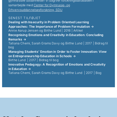
gymnasiale uddannelser Vi udgiver forskningsdatabasen i
samarbejde med
Center for Gymnasie- og
Erhvervsuddannelsesforskning, SDU
SENEST TILFØJET
Dealing with Insecurity in Problem Oriented Learning
Approaches: The Importance of Problem Formulation
→
Annie Aarup Jensen og Birthe Lund
|
2016
|
Artikel
Recognising Emotions and Creativity in Education: Concluding
Remarks
→
Tatiana Chemi, Sarah Grams Davy og Birthe Lund
|
2017
|
Bidrag til
bog
Managing Students' Emotion in Order to Foster Innovation: View
on Entrepreneurship Education in Schools
→
Birthe Lund
|
2017
|
Bidrag til bog
Innovative Pedagogy: A Recognition of Emotions and Creativity
in Education
→
Tatiana Chemi, Sarah Grams Davy og Birthe Lund
|
2017
|
Bog